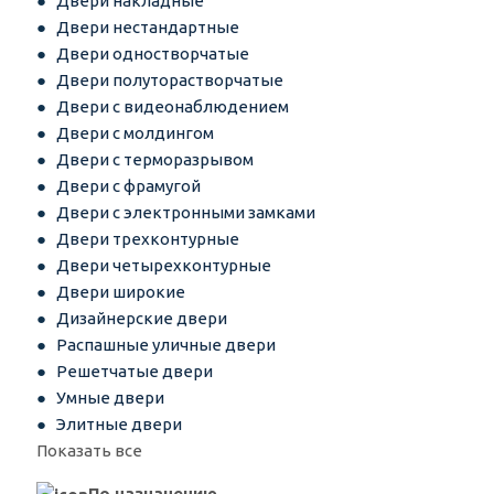
Двери накладные
Двери нестандартные
Двери одностворчатые
Двери полуторастворчатые
Двери с видеонаблюдением
Двери с молдингом
Двери с терморазрывом
Двери с фрамугой
Двери с электронными замками
Двери трехконтурные
Двери четырехконтурные
Двери широкие
Дизайнерские двери
Распашные уличные двери
Решетчатые двери
Умные двери
Элитные двери
Показать все
По назначению