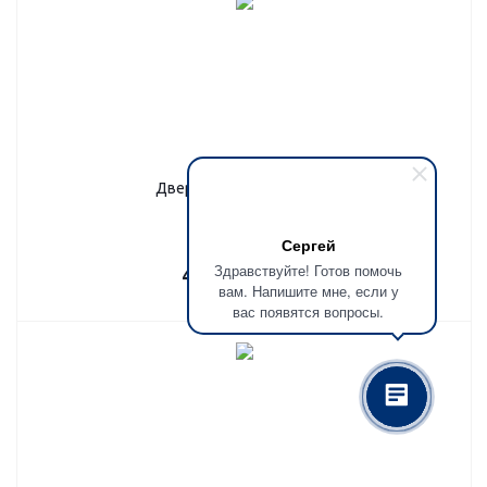
Дверь подъездная, П-14
Сергей
Здравствуйте! Готов помочь
46 800
руб.
/шт
вам. Напишите мне, если у
вас появятся вопросы.