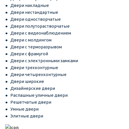
Двери накладные
Двери нестандартные
Двери одностворчатые
Двери полуторастворчатые
Двери с видеонаблюдением
Двери с молдингом
Двери с терморазрывом
Двери с фрамугой
Двери с электронными замками
Двери трехконтурные
Двери четырехконтурные
Двери широкие
Дизайнерские двери
Распашные уличные двери
Решетчатые двери
Умные двери
Элитные двери