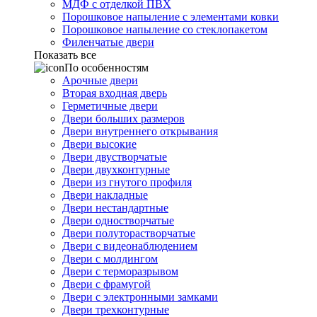
МДФ с отделкой ПВХ
Порошковое напыление с элементами ковки
Порошковое напыление со стеклопакетом
Филенчатые двери
Показать все
По особенностям
Арочные двери
Вторая входная дверь
Герметичные двери
Двери больших размеров
Двери внутреннего открывания
Двери высокие
Двери двустворчатые
Двери двухконтурные
Двери из гнутого профиля
Двери накладные
Двери нестандартные
Двери одностворчатые
Двери полуторастворчатые
Двери с видеонаблюдением
Двери с молдингом
Двери с терморазрывом
Двери с фрамугой
Двери с электронными замками
Двери трехконтурные