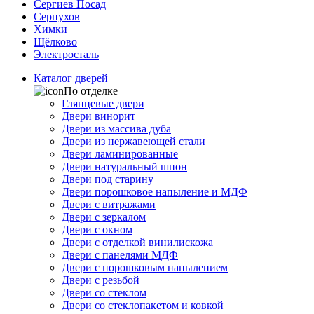
Сергиев Посад
Серпухов
Химки
Щёлково
Электросталь
Каталог дверей
По отделке
Глянцевые двери
Двери винорит
Двери из массива дуба
Двери из нержавеющей стали
Двери ламинированные
Двери натуральный шпон
Двери под старину
Двери порошковое напыление и МДФ
Двери с витражами
Двери с зеркалом
Двери с окном
Двери с отделкой винилискожа
Двери с панелями МДФ
Двери с порошковым напылением
Двери с резьбой
Двери со стеклом
Двери со стеклопакетом и ковкой