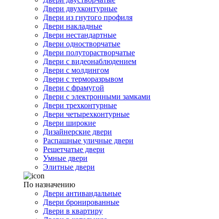
Двери двухконтурные
Двери из гнутого профиля
Двери накладные
Двери нестандартные
Двери одностворчатые
Двери полуторастворчатые
Двери с видеонаблюдением
Двери с молдингом
Двери с терморазрывом
Двери с фрамугой
Двери с электронными замками
Двери трехконтурные
Двери четырехконтурные
Двери широкие
Дизайнерские двери
Распашные уличные двери
Решетчатые двери
Умные двери
Элитные двери
По назначению
Двери антивандальные
Двери бронированные
Двери в квартиру