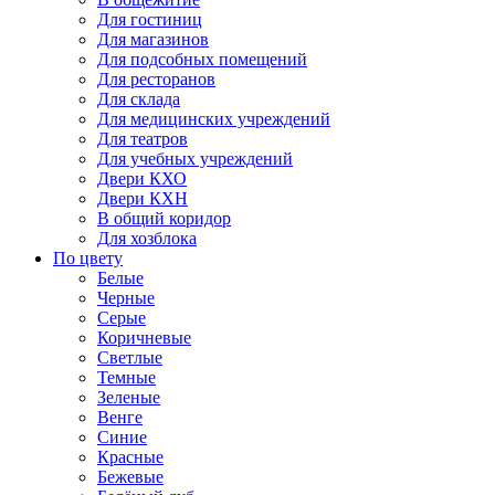
Для гостиниц
Для магазинов
Для подсобных помещений
Для ресторанов
Для склада
Для медицинских учреждений
Для театров
Для учебных учреждений
Двери КХО
Двери КХН
В общий коридор
Для хозблока
По цвету
Белые
Черные
Серые
Коричневые
Светлые
Темные
Зеленые
Венге
Синие
Красные
Бежевые