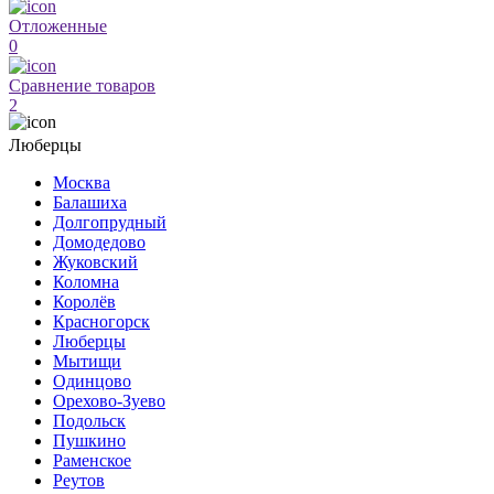
Отложенные
0
Сравнение товаров
2
Люберцы
Москва
Балашиха
Долгопрудный
Домодедово
Жуковский
Коломна
Королёв
Красногорск
Люберцы
Мытищи
Одинцово
Орехово-Зуево
Подольск
Пушкино
Раменское
Реутов