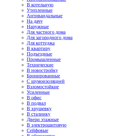
В котельную
Утепленные
Антивандальные
На дачу
Наружные
Для частного дома
Для загородного дома
Для коттеджа
В квартиру
Подъездные
Промышленные
Технические
В новостройку
Бронированные
С шумоизоляцией
Взломостойкие
Усиленные
В офис
В подвал
В хрущевку
В сталинку
Двери этажные
В электрощитовую
Сейфовые
В общежитие