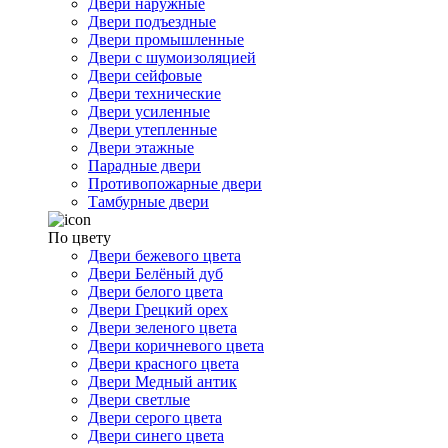
Двери наружные
Двери подъездные
Двери промышленные
Двери с шумоизоляцией
Двери сейфовые
Двери технические
Двери усиленные
Двери утепленные
Двери этажные
Парадные двери
Противопожарные двери
Тамбурные двери
По цвету
Двери бежевого цвета
Двери Белёный дуб
Двери белого цвета
Двери Грецкий орех
Двери зеленого цвета
Двери коричневого цвета
Двери красного цвета
Двери Медный антик
Двери светлые
Двери серого цвета
Двери синего цвета