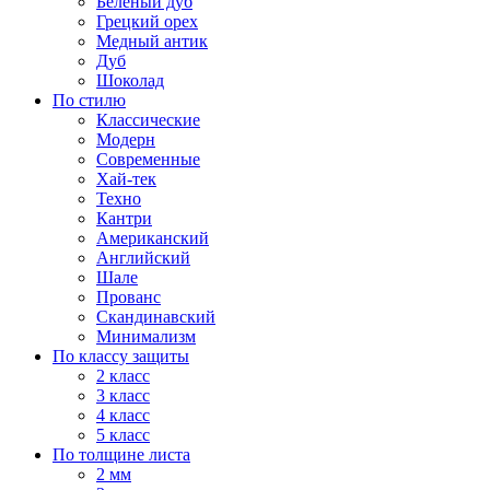
Белёный дуб
Грецкий орех
Медный антик
Дуб
Шоколад
По стилю
Классические
Модерн
Современные
Хай-тек
Техно
Кантри
Американский
Английский
Шале
Прованс
Скандинавский
Минимализм
По классу защиты
2 класс
3 класс
4 класс
5 класс
По толщине листа
2 мм