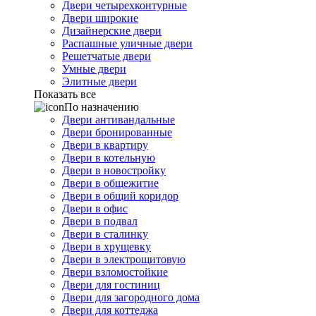
Двери четырехконтурные
Двери широкие
Дизайнерские двери
Распашные уличные двери
Решетчатые двери
Умные двери
Элитные двери
Показать все
По назначению
Двери антивандальные
Двери бронированные
Двери в квартиру
Двери в котельную
Двери в новостройку
Двери в общежитие
Двери в общий коридор
Двери в офис
Двери в подвал
Двери в сталинку
Двери в хрущевку
Двери в электрощитовую
Двери взломостойкие
Двери для гостиниц
Двери для загородного дома
Двери для коттеджа