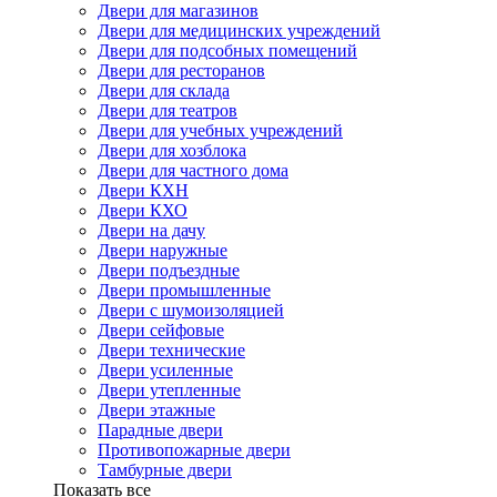
Двери для магазинов
Двери для медицинских учреждений
Двери для подсобных помещений
Двери для ресторанов
Двери для склада
Двери для театров
Двери для учебных учреждений
Двери для хозблока
Двери для частного дома
Двери КХН
Двери КХО
Двери на дачу
Двери наружные
Двери подъездные
Двери промышленные
Двери с шумоизоляцией
Двери сейфовые
Двери технические
Двери усиленные
Двери утепленные
Двери этажные
Парадные двери
Противопожарные двери
Тамбурные двери
Показать все