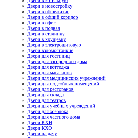
Двери в котельную
Двери в новостройку
Двери в общежитие
Двери в общий коридор
Двери в офис
Двери в подвал
Двери в сталинку
Двери в хрущевку
Двери в электрощитовую
Двери взломостойкие
Двери для гостиниц
Двери для загородного дома
Двери для коттеджа
Двери для магазинов
Двери для медицинских учреждений
Двери для подсобных помещений
Двери для ресторанов
Двери для склада
Двери для театров
Двери для учебных учреждений
Двери для хозблока
Двери для частного дома
Двери КХН
Двери КХО
Двери на дачу