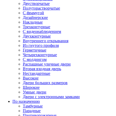
Двустворчатые
Полуторастворчатые
С фрамугой
Дизайнерские
Накладные
Трехконтурные
С видеонаблюдением
Двухконтурные
Внутреннего открывания
Из гнутого профиля
Герметичные
Четырехконтурные
С молдингом
Распашные уличные двери
Вторая входная дверь
Нестандартные
Высокие
Двери больших размеров
Широкие
Умные двери
Двери с электронными замками
По назначению
Тамбурные
Парадные
Противопожарные