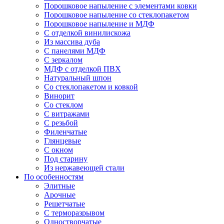
Порошковое напыление с элементами ковки
Порошковое напыление со стеклопакетом
Порошковое напыление и МДФ
С отделкой винилискожа
Из массива дуба
С панелями МДФ
С зеркалом
МДФ с отделкой ПВХ
Натуральный шпон
Со стеклопакетом и ковкой
Винорит
Со стеклом
С витражами
С резьбой
Филенчатые
Глянцевые
С окном
Под старину
Из нержавеющей стали
По особенностям
Элитные
Арочные
Решетчатые
С терморазрывом
Одностворчатые