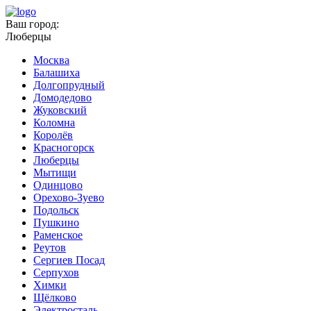
Ваш город:
Люберцы
Москва
Балашиха
Долгопрудный
Домодедово
Жуковский
Коломна
Королёв
Красногорск
Люберцы
Мытищи
Одинцово
Орехово-Зуево
Подольск
Пушкино
Раменское
Реутов
Сергиев Посад
Серпухов
Химки
Щёлково
Электросталь