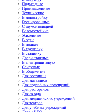
Подъездные
Промышленные
Технические
В новостройку
Бронированные
С шумоизоляцией
Взломостойкие
Усиленные
В офис
В подвал
В хрущевку
В сталинку
Двери этажные
В электрощитовую
Сейфовые
В общежитие
Для гостиниц
Для магазинов
Для подсобных помещений
Для ресторанов
Для склада
Для медицинских учреждений
Для театров
Для учебных учреждений
Двери КХО