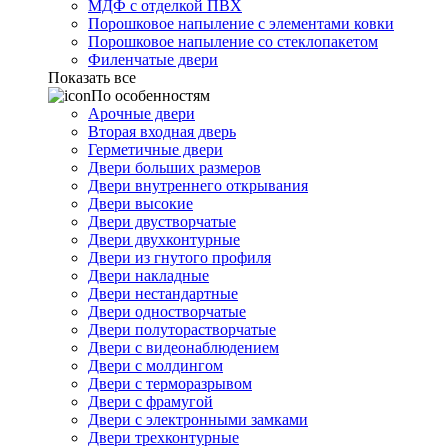
МДФ с отделкой ПВХ
Порошковое напыление с элементами ковки
Порошковое напыление со стеклопакетом
Филенчатые двери
Показать все
По особенностям
Арочные двери
Вторая входная дверь
Герметичные двери
Двери больших размеров
Двери внутреннего открывания
Двери высокие
Двери двустворчатые
Двери двухконтурные
Двери из гнутого профиля
Двери накладные
Двери нестандартные
Двери одностворчатые
Двери полуторастворчатые
Двери с видеонаблюдением
Двери с молдингом
Двери с терморазрывом
Двери с фрамугой
Двери с электронными замками
Двери трехконтурные