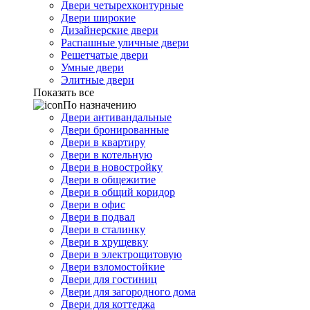
Двери четырехконтурные
Двери широкие
Дизайнерские двери
Распашные уличные двери
Решетчатые двери
Умные двери
Элитные двери
Показать все
По назначению
Двери антивандальные
Двери бронированные
Двери в квартиру
Двери в котельную
Двери в новостройку
Двери в общежитие
Двери в общий коридор
Двери в офис
Двери в подвал
Двери в сталинку
Двери в хрущевку
Двери в электрощитовую
Двери взломостойкие
Двери для гостиниц
Двери для загородного дома
Двери для коттеджа