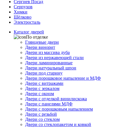
Сергиев Посад
Серпухов
Химки
Щёлково
Электросталь
Каталог дверей
По отделке
Глянцевые двери
Двери винорит
Двери из массива дуба
Двери из нержавеющей стали
Двери ламинированные
Двери натуральный шпон
Двери под старину
Двери порошковое напыление и МДФ
Двери с витражами
Двери с зеркалом
Двери с окном
Двери с отделкой винилискожа
Двери с панелями МДФ
Двери с порошковым напылением
Двери с резьбой
Двери со стеклом
Двери со стеклопакетом и ковкой