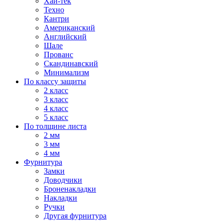
Хай-тек
Техно
Кантри
Американский
Английский
Шале
Прованс
Скандинавский
Минимализм
По классу защиты
2 класс
3 класс
4 класс
5 класс
По толщине листа
2 мм
3 мм
4 мм
Фурнитура
Замки
Доводчики
Броненакладки
Накладки
Ручки
Другая фурнитура