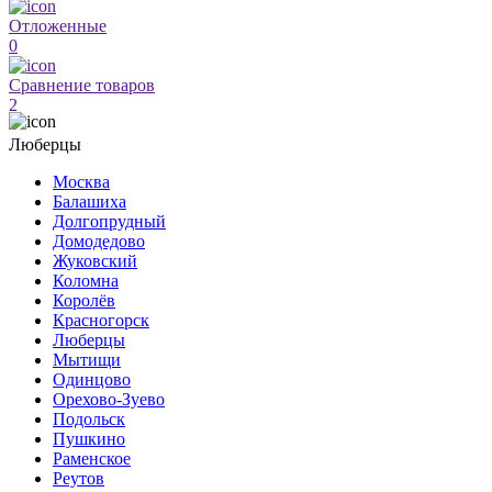
Отложенные
0
Сравнение товаров
2
Люберцы
Москва
Балашиха
Долгопрудный
Домодедово
Жуковский
Коломна
Королёв
Красногорск
Люберцы
Мытищи
Одинцово
Орехово-Зуево
Подольск
Пушкино
Раменское
Реутов