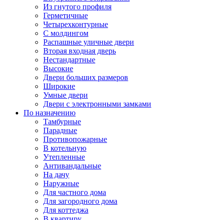
Из гнутого профиля
Герметичные
Четырехконтурные
С молдингом
Распашные уличные двери
Вторая входная дверь
Нестандартные
Высокие
Двери больших размеров
Широкие
Умные двери
Двери с электронными замками
По назначению
Тамбурные
Парадные
Противопожарные
В котельную
Утепленные
Антивандальные
На дачу
Наружные
Для частного дома
Для загородного дома
Для коттеджа
В квартиру