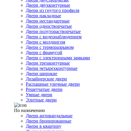
Двери двухконтурные
Двери из гнутого профиля
Двери накладные
Двери нестандартные
Двери одностворчатые
Двери полуторастворчатые
Двери с видеонаблюдением
Двери с молдингом
Двери с терморазрывом
Двери с фрамугой
Двери с электронными замками
Двери трехконтурные
Двери четырехконтурные
Двери широкие
Дизайнерские двери
Распашные уличные двери
Решетчатые двери
Умные двери
Элитные двери
По назначению
Двери антивандальные
Двери бронированные
Двери в квартиру