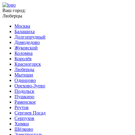
Ваш город:
Люберцы
Москва
Балашиха
Долгопрудный
Домодедово
Жуковский
Коломна
Королёв
Красногорск
Люберцы
Мытищи
Одинцово
Орехово-Зуево
Подольск
Пушкино
Раменское
Реутов
Сергиев Посад
Серпухов
Химки
Щёлково
Электросталь