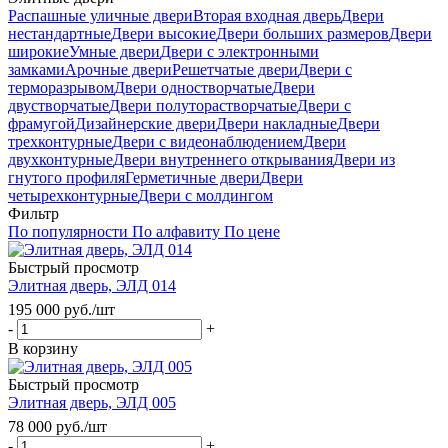
Распашные уличные двери
Вторая входная дверь
Двери
нестандартные
Двери высокие
Двери больших размеров
Двери
широкие
Умные двери
Двери с электронными
замками
Арочные двери
Решетчатые двери
Двери с
терморазрывом
Двери одностворчатые
Двери
двустворчатые
Двери полуторастворчатые
Двери с
фрамугой
Дизайнерские двери
Двери накладные
Двери
трехконтурные
Двери с видеонаблюдением
Двери
двухконтурные
Двери внутреннего открывания
Двери из
гнутого профиля
Герметичные двери
Двери
четырехконтурные
Двери с молдингом
Фильтр
По популярности
По алфавиту
По цене
Быстрый просмотр
Элитная дверь, ЭЛД 014
195 000
руб.
/шт
-
+
В корзину
Быстрый просмотр
Элитная дверь, ЭЛД 005
78 000
руб.
/шт
-
+