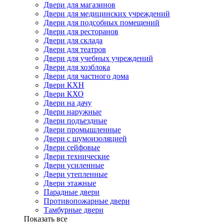
Двери для магазинов
Двери для медицинских учреждений
Двери для подсобных помещений
Двери для ресторанов
Двери для склада
Двери для театров
Двери для учебных учреждений
Двери для хозблока
Двери для частного дома
Двери КХН
Двери КХО
Двери на дачу
Двери наружные
Двери подъездные
Двери промышленные
Двери с шумоизоляцией
Двери сейфовые
Двери технические
Двери усиленные
Двери утепленные
Двери этажные
Парадные двери
Противопожарные двери
Тамбурные двери
Показать все