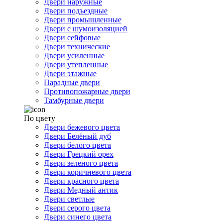
Двери наружные
Двери подъездные
Двери промышленные
Двери с шумоизоляцией
Двери сейфовые
Двери технические
Двери усиленные
Двери утепленные
Двери этажные
Парадные двери
Противопожарные двери
Тамбурные двери
По цвету
Двери бежевого цвета
Двери Белёный дуб
Двери белого цвета
Двери Грецкий орех
Двери зеленого цвета
Двери коричневого цвета
Двери красного цвета
Двери Медный антик
Двери светлые
Двери серого цвета
Двери синего цвета