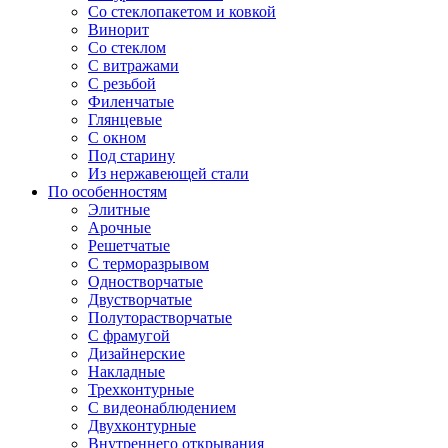
Со стеклопакетом и ковкой
Винорит
Со стеклом
С витражами
С резьбой
Филенчатые
Глянцевые
С окном
Под старину
Из нержавеющей стали
По особенностям
Элитные
Арочные
Решетчатые
С терморазрывом
Одностворчатые
Двустворчатые
Полуторастворчатые
С фрамугой
Дизайнерские
Накладные
Трехконтурные
С видеонаблюдением
Двухконтурные
Внутреннего открывания