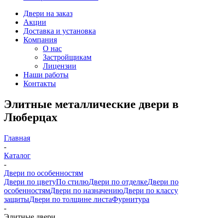
Двери на заказ
Акции
Доставка и установка
Компания
О нас
Застройщикам
Лицензии
Наши работы
Контакты
Элитные металлические двери в
Люберцах
Главная
-
Каталог
-
Двери по особенностям
Двери по цвету
По стилю
Двери по отделке
Двери по
особенностям
Двери по назначению
Двери по классу
защиты
Двери по толщине листа
Фурнитура
-
Элитные двери