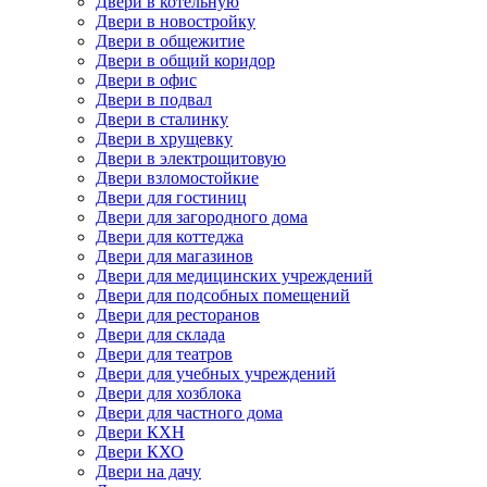
Двери в котельную
Двери в новостройку
Двери в общежитие
Двери в общий коридор
Двери в офис
Двери в подвал
Двери в сталинку
Двери в хрущевку
Двери в электрощитовую
Двери взломостойкие
Двери для гостиниц
Двери для загородного дома
Двери для коттеджа
Двери для магазинов
Двери для медицинских учреждений
Двери для подсобных помещений
Двери для ресторанов
Двери для склада
Двери для театров
Двери для учебных учреждений
Двери для хозблока
Двери для частного дома
Двери КХН
Двери КХО
Двери на дачу