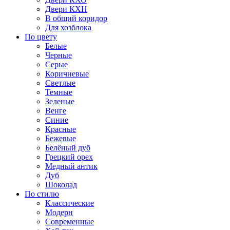
Двери КХН
В общий коридор
Для хозблока
По цвету
Белые
Черные
Серые
Коричневые
Светлые
Темные
Зеленые
Венге
Синие
Красные
Бежевые
Белёный дуб
Грецкий орех
Медный антик
Дуб
Шоколад
По стилю
Классические
Модерн
Современные