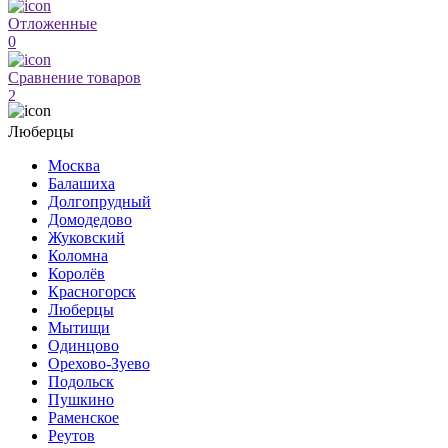
Отложенные
0
Сравнение товаров
2
Люберцы
Москва
Балашиха
Долгопрудный
Домодедово
Жуковский
Коломна
Королёв
Красногорск
Люберцы
Мытищи
Одинцово
Орехово-Зуево
Подольск
Пушкино
Раменское
Реутов