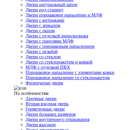
Двери натуральный шпон
Двери под старину
Двери порошковое напыление и МДФ
Двери с витражами
Двери с зеркалом
Двери с окном
Двери с отделкой винилискожа
Двери с панелями МДФ
Двери с порошковым напылением
Двери с резьбой
Двери со стеклом
Двери со стеклопакетом и ковкой
МДФ с отделкой ПВХ
Порошковое напыление с элементами ковки
Порошковое напыление со стеклопакетом
Филенчатые двери
По особенностям
Арочные двери
Вторая входная дверь
Герметичные двери
Двери больших размеров
Двери внутреннего открывания
Двери высокие
Двери двустворчатые