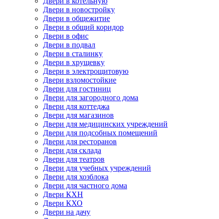
Двери в котельную
Двери в новостройку
Двери в общежитие
Двери в общий коридор
Двери в офис
Двери в подвал
Двери в сталинку
Двери в хрущевку
Двери в электрощитовую
Двери взломостойкие
Двери для гостиниц
Двери для загородного дома
Двери для коттеджа
Двери для магазинов
Двери для медицинских учреждений
Двери для подсобных помещений
Двери для ресторанов
Двери для склада
Двери для театров
Двери для учебных учреждений
Двери для хозблока
Двери для частного дома
Двери КХН
Двери КХО
Двери на дачу