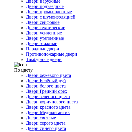
Двери наружные
Двери подъездные
Двери промышленные
Двери с шумоизоляцией
Двери сейфовые
Двери технические
Двери усиленные
Двери утепленные
Двери этажные
Парадные двери
Противопожарные двери
Тамбурные двери
По цвету
Двери бежевого цвета
Двери Белёный дуб
Двери белого цвета
Двери Грецкий орех
Двери зеленого цвета
Двери коричневого цвета
Двери красного цвета
Двери Медный антик
Двери светлые
Двери серого цвета
Двери синего цвета