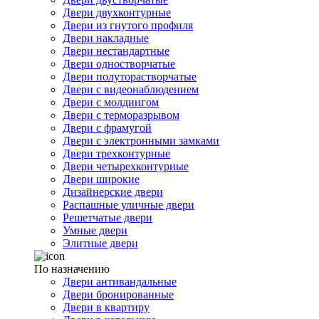
Двери двухконтурные
Двери из гнутого профиля
Двери накладные
Двери нестандартные
Двери одностворчатые
Двери полуторастворчатые
Двери с видеонаблюдением
Двери с молдингом
Двери с терморазрывом
Двери с фрамугой
Двери с электронными замками
Двери трехконтурные
Двери четырехконтурные
Двери широкие
Дизайнерские двери
Распашные уличные двери
Решетчатые двери
Умные двери
Элитные двери
По назначению
Двери антивандальные
Двери бронированные
Двери в квартиру