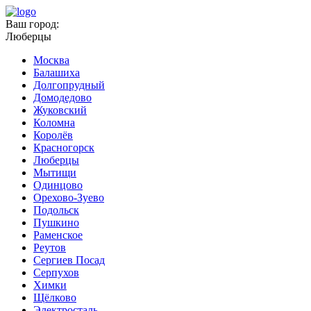
Ваш город:
Люберцы
Москва
Балашиха
Долгопрудный
Домодедово
Жуковский
Коломна
Королёв
Красногорск
Люберцы
Мытищи
Одинцово
Орехово-Зуево
Подольск
Пушкино
Раменское
Реутов
Сергиев Посад
Серпухов
Химки
Щёлково
Электросталь