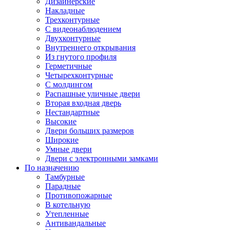
Дизайнерские
Накладные
Трехконтурные
С видеонаблюдением
Двухконтурные
Внутреннего открывания
Из гнутого профиля
Герметичные
Четырехконтурные
С молдингом
Распашные уличные двери
Вторая входная дверь
Нестандартные
Высокие
Двери больших размеров
Широкие
Умные двери
Двери с электронными замками
По назначению
Тамбурные
Парадные
Противопожарные
В котельную
Утепленные
Антивандальные