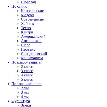
Шоколад
По стилю
Классические
Модерн
Современные
Хай-тек
Техно
Кантри
Американский
Английский
Шале
Прованс
Скандинавский
Минимализм
По классу защиты
2 класс
3 класс
4 класс
5 класс
По толщине листа
2 мм
3 мм
4 мм
Фурнитура
Замки