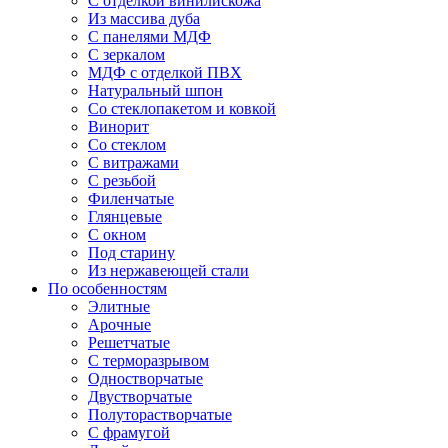
С отделкой винилискожа
Из массива дуба
С панелями МДФ
С зеркалом
МДФ с отделкой ПВХ
Натуральный шпон
Со стеклопакетом и ковкой
Винорит
Со стеклом
С витражами
С резьбой
Филенчатые
Глянцевые
С окном
Под старину
Из нержавеющей стали
По особенностям
Элитные
Арочные
Решетчатые
С терморазрывом
Одностворчатые
Двустворчатые
Полуторастворчатые
С фрамугой