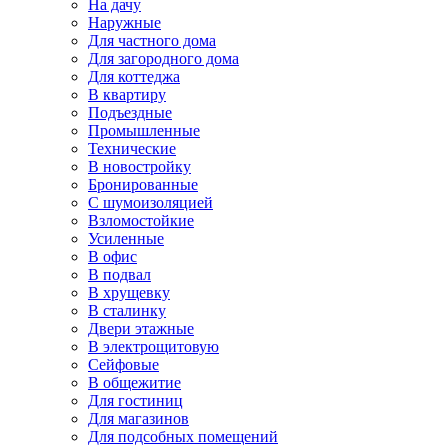
На дачу
Наружные
Для частного дома
Для загородного дома
Для коттеджа
В квартиру
Подъездные
Промышленные
Технические
В новостройку
Бронированные
С шумоизоляцией
Взломостойкие
Усиленные
В офис
В подвал
В хрущевку
В сталинку
Двери этажные
В электрощитовую
Сейфовые
В общежитие
Для гостиниц
Для магазинов
Для подсобных помещений