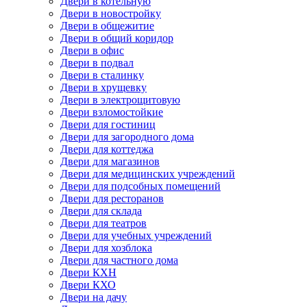
Двери в котельную
Двери в новостройку
Двери в общежитие
Двери в общий коридор
Двери в офис
Двери в подвал
Двери в сталинку
Двери в хрущевку
Двери в электрощитовую
Двери взломостойкие
Двери для гостиниц
Двери для загородного дома
Двери для коттеджа
Двери для магазинов
Двери для медицинских учреждений
Двери для подсобных помещений
Двери для ресторанов
Двери для склада
Двери для театров
Двери для учебных учреждений
Двери для хозблока
Двери для частного дома
Двери КХН
Двери КХО
Двери на дачу