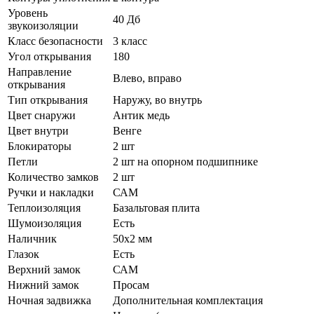
Уровень
40 Дб
звукоизоляции
Класс безопасности
3 класс
Угол открывания
180
Направление
Влево, вправо
открывания
Тип открывания
Наружу, во внутрь
Цвет снаружи
Антик медь
Цвет внутри
Венге
Блокираторы
2 шт
Петли
2 шт на опорном подшипнике
Количество замков
2 шт
Ручки и накладки
САМ
Теплоизоляция
Базальтовая плита
Шумоизоляция
Есть
Наличник
50х2 мм
Глазок
Есть
Верхний замок
САМ
Нижний замок
Просам
Ночная задвижка
Дополнительная комплектация