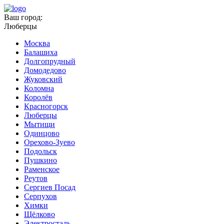
Ваш город:
Люберцы
Москва
Балашиха
Долгопрудный
Домодедово
Жуковский
Коломна
Королёв
Красногорск
Люберцы
Мытищи
Одинцово
Орехово-Зуево
Подольск
Пушкино
Раменское
Реутов
Сергиев Посад
Серпухов
Химки
Щёлково
Электросталь