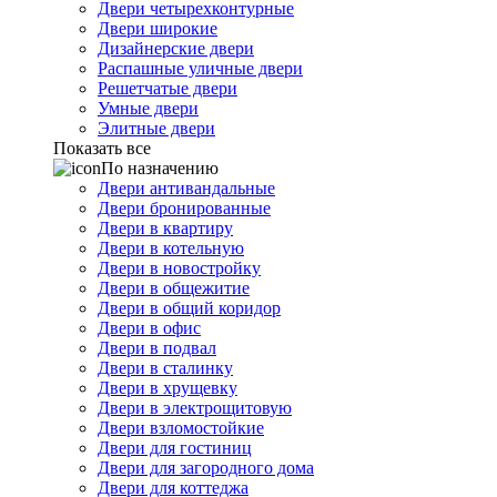
Двери четырехконтурные
Двери широкие
Дизайнерские двери
Распашные уличные двери
Решетчатые двери
Умные двери
Элитные двери
Показать все
По назначению
Двери антивандальные
Двери бронированные
Двери в квартиру
Двери в котельную
Двери в новостройку
Двери в общежитие
Двери в общий коридор
Двери в офис
Двери в подвал
Двери в сталинку
Двери в хрущевку
Двери в электрощитовую
Двери взломостойкие
Двери для гостиниц
Двери для загородного дома
Двери для коттеджа