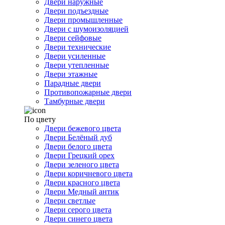
Двери наружные
Двери подъездные
Двери промышленные
Двери с шумоизоляцией
Двери сейфовые
Двери технические
Двери усиленные
Двери утепленные
Двери этажные
Парадные двери
Противопожарные двери
Тамбурные двери
По цвету
Двери бежевого цвета
Двери Белёный дуб
Двери белого цвета
Двери Грецкий орех
Двери зеленого цвета
Двери коричневого цвета
Двери красного цвета
Двери Медный антик
Двери светлые
Двери серого цвета
Двери синего цвета