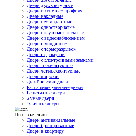
Двери двухконтурные
Двери из гнутого профиля
Двери накладные
Двери нестандартные
Двери одностворчатые
Двери полуторастворчатые
Двери с видеонаблюдением
Двери с молдингом
Двери с терморазрывом
Двери с фрамугой
Двери с электронными замками
Двери трехконтурные
Двери четырехконтурные
Двери широкие
Дизайнерские двери
Распашные уличные двери
Решетчатые двери
Умные двери
Элитные двери
По назначению
Двери антивандальные
Двери бронированные
Двери в квартиру