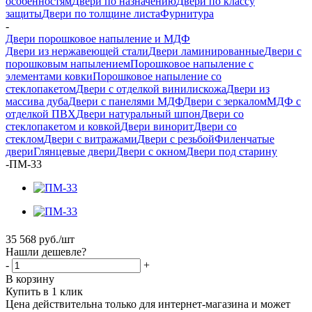
особенностям
Двери по назначению
Двери по классу
защиты
Двери по толщине листа
Фурнитура
-
Двери порошковое напыление и МДФ
Двери из нержавеющей стали
Двери ламинированные
Двери с
порошковым напылением
Порошковое напыление с
элементами ковки
Порошковое напыление со
стеклопакетом
Двери с отделкой винилискожа
Двери из
массива дуба
Двери с панелями МДФ
Двери с зеркалом
МДФ с
отделкой ПВХ
Двери натуральный шпон
Двери со
стеклопакетом и ковкой
Двери винорит
Двери со
стеклом
Двери с витражами
Двери с резьбой
Филенчатые
двери
Глянцевые двери
Двери с окном
Двери под старину
-
ПМ-33
35 568
руб.
/шт
Нашли дешевле?
-
+
В корзину
Купить в 1 клик
Цена действительна только для интернет-магазина и может