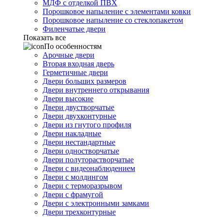
МДФ с отделкой ПВХ
Порошковое напыление с элементами ковки
Порошковое напыление со стеклопакетом
Филенчатые двери
Показать все
По особенностям
Арочные двери
Вторая входная дверь
Герметичные двери
Двери больших размеров
Двери внутреннего открывания
Двери высокие
Двери двустворчатые
Двери двухконтурные
Двери из гнутого профиля
Двери накладные
Двери нестандартные
Двери одностворчатые
Двери полуторастворчатые
Двери с видеонаблюдением
Двери с молдингом
Двери с терморазрывом
Двери с фрамугой
Двери с электронными замками
Двери трехконтурные