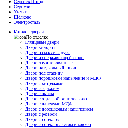
Сергиев Посад
Серпухов
Химки
Щёлково
Электросталь
Каталог дверей
По отделке
Глянцевые двери
Двери винорит
Двери из массива дуба
Двери из нержавеющей стали
Двери ламинированные
Двери натуральный шпон
Двери под старину
Двери порошковое напыление и МДФ
Двери с витражами
Двери с зеркалом
Двери с окном
Двери с отделкой винилискожа
Двери с панелями МДФ
Двери с порошковым напылением
Двери с резьбой
Двери со стеклом
Двери со стеклопакетом и ковкой