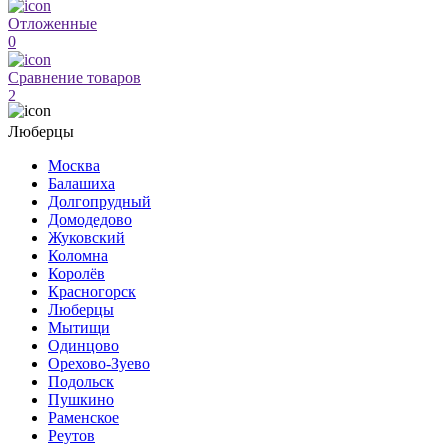
Отложенные
0
Сравнение товаров
2
Люберцы
Москва
Балашиха
Долгопрудный
Домодедово
Жуковский
Коломна
Королёв
Красногорск
Люберцы
Мытищи
Одинцово
Орехово-Зуево
Подольск
Пушкино
Раменское
Реутов