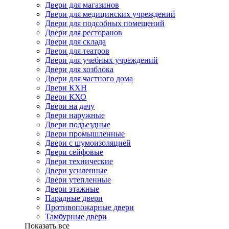
Двери для магазинов
Двери для медицинских учреждений
Двери для подсобных помещений
Двери для ресторанов
Двери для склада
Двери для театров
Двери для учебных учреждений
Двери для хозблока
Двери для частного дома
Двери КХН
Двери КХО
Двери на дачу
Двери наружные
Двери подъездные
Двери промышленные
Двери с шумоизоляцией
Двери сейфовые
Двери технические
Двери усиленные
Двери утепленные
Двери этажные
Парадные двери
Противопожарные двери
Тамбурные двери
Показать все