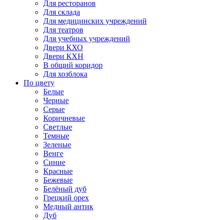
Для ресторанов
Для склада
Для медицинских учреждений
Для театров
Для учебных учреждений
Двери КХО
Двери КХН
В общий коридор
Для хозблока
По цвету
Белые
Черные
Серые
Коричневые
Светлые
Темные
Зеленые
Венге
Синие
Красные
Бежевые
Белёный дуб
Грецкий орех
Медный антик
Дуб