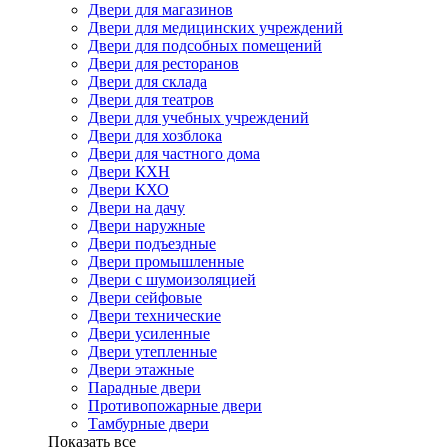
Двери для магазинов
Двери для медицинских учреждений
Двери для подсобных помещений
Двери для ресторанов
Двери для склада
Двери для театров
Двери для учебных учреждений
Двери для хозблока
Двери для частного дома
Двери КХН
Двери КХО
Двери на дачу
Двери наружные
Двери подъездные
Двери промышленные
Двери с шумоизоляцией
Двери сейфовые
Двери технические
Двери усиленные
Двери утепленные
Двери этажные
Парадные двери
Противопожарные двери
Тамбурные двери
Показать все