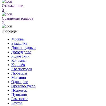
Отложенные
0
Сравнение товаров
2
Люберцы
Москва
Балашиха
Долгопрудный
Домодедово
Жуковский
Коломна
Королёв
Красногорск
Люберцы
Мытищи
Одинцово
Орехово-Зуево
Подольск
Пушкино
Раменское
Реутов