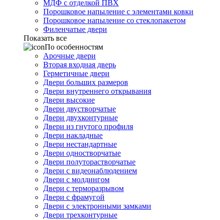
МДФ с отделкой ПВХ
Порошковое напыление с элементами ковки
Порошковое напыление со стеклопакетом
Филенчатые двери
Показать все
По особенностям
Арочные двери
Вторая входная дверь
Герметичные двери
Двери больших размеров
Двери внутреннего открывания
Двери высокие
Двери двустворчатые
Двери двухконтурные
Двери из гнутого профиля
Двери накладные
Двери нестандартные
Двери одностворчатые
Двери полуторастворчатые
Двери с видеонаблюдением
Двери с молдингом
Двери с терморазрывом
Двери с фрамугой
Двери с электронными замками
Двери трехконтурные