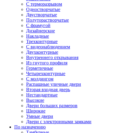
С терморазрывом
Одностворчатые
Двустворчатые
Полуторастворчатые
С фрамугой
Дизайнерские
Накладные
Трехконтурные
С видеонаблюдением
Двухконтурные
Внутреннего открывания
Из гнутого профиля
Герметичные
Четырехконтурные
С молдингом
Распашные уличные двери
Вторая входная дверь
Нестандартные
Высокие
Двери больших размеров
Широкие
Умные двери
Двери с электронными замками
По назначению
Тамбурные