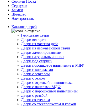
Сергиев Посад
Серпухов
Химки
Щёлково
Электросталь
Каталог дверей
По отделке
Глянцевые двери
Двери винорит
Двери из массива дуба
Двери из нержавеющей стали
Двери ламинированные
Двери натуральный шпон
Двери под старину
Двери порошковое напыление и МДФ
Двери с витражами
Двери с зеркалом
Двери с окном
Двери с отделкой винилискожа
Двери с панелями МДФ
Двери с порошковым напылением
Двери с резьбой
Двери со стеклом
Двери со стеклопакетом и ковкой