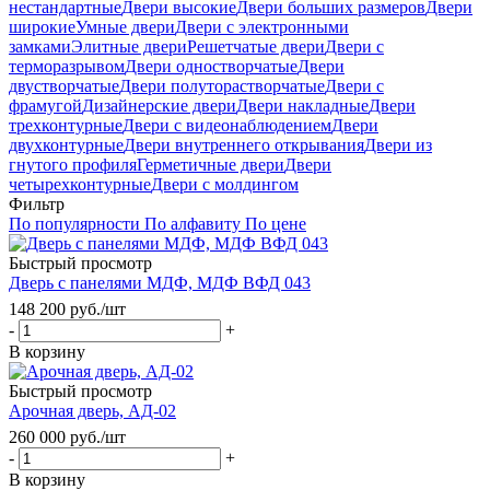
нестандартные
Двери высокие
Двери больших размеров
Двери
широкие
Умные двери
Двери с электронными
замками
Элитные двери
Решетчатые двери
Двери с
терморазрывом
Двери одностворчатые
Двери
двустворчатые
Двери полуторастворчатые
Двери с
фрамугой
Дизайнерские двери
Двери накладные
Двери
трехконтурные
Двери с видеонаблюдением
Двери
двухконтурные
Двери внутреннего открывания
Двери из
гнутого профиля
Герметичные двери
Двери
четырехконтурные
Двери с молдингом
Фильтр
По популярности
По алфавиту
По цене
Быстрый просмотр
Дверь с панелями МДФ, МДФ ВФД 043
148 200
руб.
/шт
-
+
В корзину
Быстрый просмотр
Арочная дверь, АД-02
260 000
руб.
/шт
-
+
В корзину