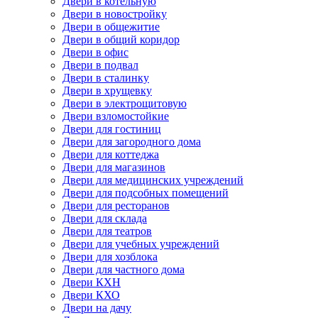
Двери в котельную
Двери в новостройку
Двери в общежитие
Двери в общий коридор
Двери в офис
Двери в подвал
Двери в сталинку
Двери в хрущевку
Двери в электрощитовую
Двери взломостойкие
Двери для гостиниц
Двери для загородного дома
Двери для коттеджа
Двери для магазинов
Двери для медицинских учреждений
Двери для подсобных помещений
Двери для ресторанов
Двери для склада
Двери для театров
Двери для учебных учреждений
Двери для хозблока
Двери для частного дома
Двери КХН
Двери КХО
Двери на дачу