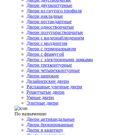
Двери двухконтурные
Двери из гнутого профиля
Двери накладные
Двери нестандартные
Двери одностворчатые
Двери полуторастворчатые
Двери с видеонаблюдением
Двери с молдингом
Двери с терморазрывом
Двери с фрамугой
Двери с электронными замками
Двери трехконтурные
Двери четырехконтурные
Двери широкие
Дизайнерские двери
Распашные уличные двери
Решетчатые двери
Умные двери
Элитные двери
По назначению
Двери антивандальные
Двери бронированные
Двери в квартиру