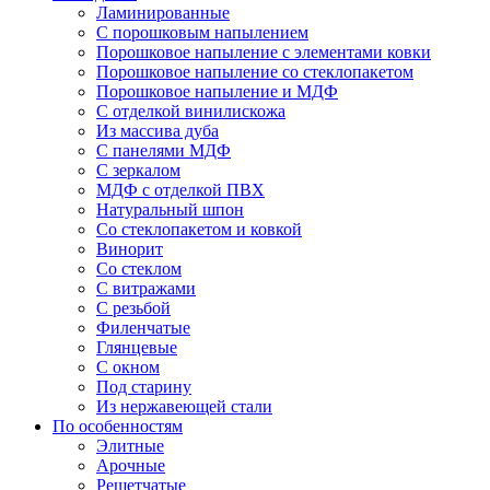
Ламинированные
С порошковым напылением
Порошковое напыление с элементами ковки
Порошковое напыление со стеклопакетом
Порошковое напыление и МДФ
С отделкой винилискожа
Из массива дуба
С панелями МДФ
С зеркалом
МДФ с отделкой ПВХ
Натуральный шпон
Со стеклопакетом и ковкой
Винорит
Со стеклом
С витражами
С резьбой
Филенчатые
Глянцевые
С окном
Под старину
Из нержавеющей стали
По особенностям
Элитные
Арочные
Решетчатые