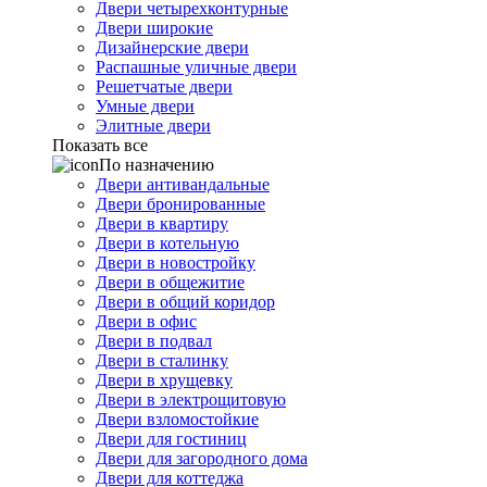
Двери четырехконтурные
Двери широкие
Дизайнерские двери
Распашные уличные двери
Решетчатые двери
Умные двери
Элитные двери
Показать все
По назначению
Двери антивандальные
Двери бронированные
Двери в квартиру
Двери в котельную
Двери в новостройку
Двери в общежитие
Двери в общий коридор
Двери в офис
Двери в подвал
Двери в сталинку
Двери в хрущевку
Двери в электрощитовую
Двери взломостойкие
Двери для гостиниц
Двери для загородного дома
Двери для коттеджа