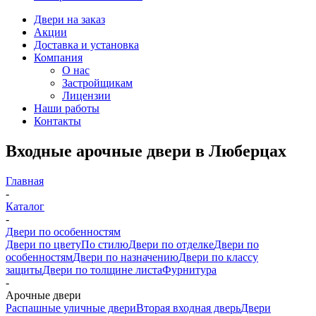
Двери на заказ
Акции
Доставка и установка
Компания
О нас
Застройщикам
Лицензии
Наши работы
Контакты
Входные арочные двери в Люберцах
Главная
-
Каталог
-
Двери по особенностям
Двери по цвету
По стилю
Двери по отделке
Двери по
особенностям
Двери по назначению
Двери по классу
защиты
Двери по толщине листа
Фурнитура
-
Арочные двери
Распашные уличные двери
Вторая входная дверь
Двери