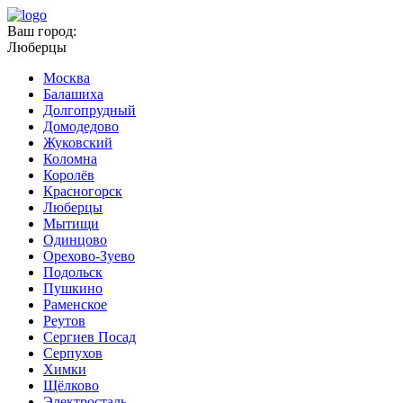
Ваш город:
Люберцы
Москва
Балашиха
Долгопрудный
Домодедово
Жуковский
Коломна
Королёв
Красногорск
Люберцы
Мытищи
Одинцово
Орехово-Зуево
Подольск
Пушкино
Раменское
Реутов
Сергиев Посад
Серпухов
Химки
Щёлково
Электросталь