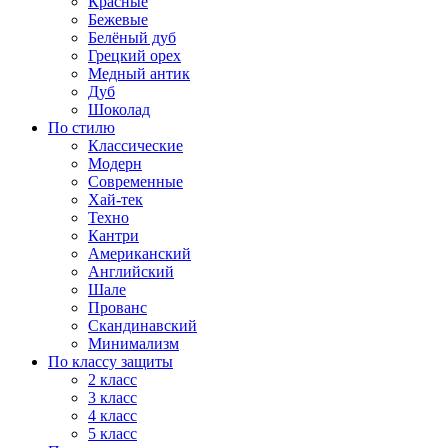
Красные
Бежевые
Белёный дуб
Грецкий орех
Медный антик
Дуб
Шоколад
По стилю
Классические
Модерн
Современные
Хай-тек
Техно
Кантри
Американский
Английский
Шале
Прованс
Скандинавский
Минимализм
По классу защиты
2 класс
3 класс
4 класс
5 класс