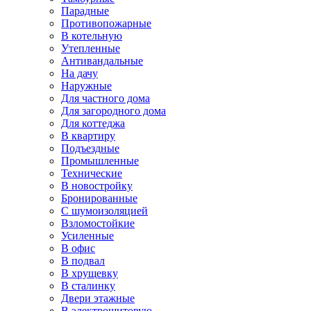
Парадные
Противопожарные
В котельную
Утепленные
Антивандальные
На дачу
Наружные
Для частного дома
Для загородного дома
Для коттеджа
В квартиру
Подъездные
Промышленные
Технические
В новостройку
Бронированные
С шумоизоляцией
Взломостойкие
Усиленные
В офис
В подвал
В хрущевку
В сталинку
Двери этажные
В электрощитовую