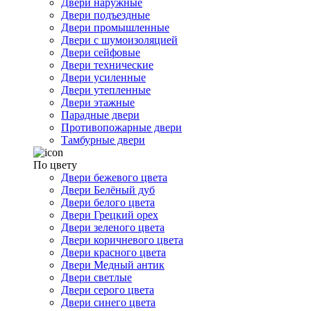
Двери наружные
Двери подъездные
Двери промышленные
Двери с шумоизоляцией
Двери сейфовые
Двери технические
Двери усиленные
Двери утепленные
Двери этажные
Парадные двери
Противопожарные двери
Тамбурные двери
По цвету
Двери бежевого цвета
Двери Белёный дуб
Двери белого цвета
Двери Грецкий орех
Двери зеленого цвета
Двери коричневого цвета
Двери красного цвета
Двери Медный антик
Двери светлые
Двери серого цвета
Двери синего цвета