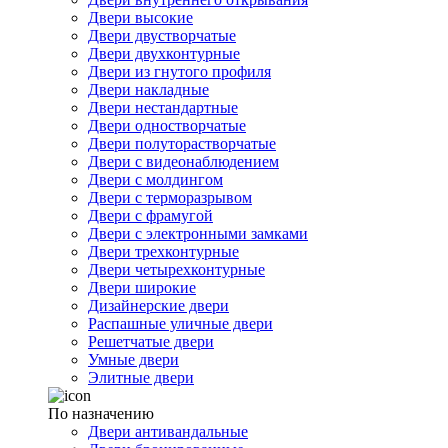
Двери высокие
Двери двустворчатые
Двери двухконтурные
Двери из гнутого профиля
Двери накладные
Двери нестандартные
Двери одностворчатые
Двери полуторастворчатые
Двери с видеонаблюдением
Двери с молдингом
Двери с терморазрывом
Двери с фрамугой
Двери с электронными замками
Двери трехконтурные
Двери четырехконтурные
Двери широкие
Дизайнерские двери
Распашные уличные двери
Решетчатые двери
Умные двери
Элитные двери
По назначению
Двери антивандальные