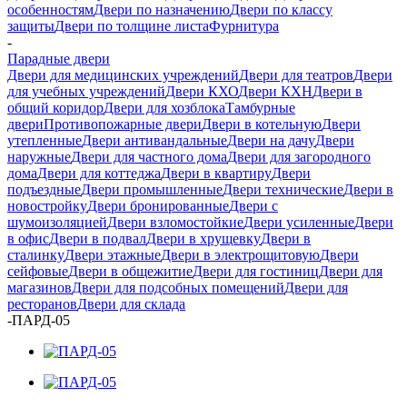
особенностям
Двери по назначению
Двери по классу
защиты
Двери по толщине листа
Фурнитура
-
Парадные двери
Двери для медицинских учреждений
Двери для театров
Двери
для учебных учреждений
Двери КХО
Двери КХН
Двери в
общий коридор
Двери для хозблока
Тамбурные
двери
Противопожарные двери
Двери в котельную
Двери
утепленные
Двери антивандальные
Двери на дачу
Двери
наружные
Двери для частного дома
Двери для загородного
дома
Двери для коттеджа
Двери в квартиру
Двери
подъездные
Двери промышленные
Двери технические
Двери в
новостройку
Двери бронированные
Двери с
шумоизоляцией
Двери взломостойкие
Двери усиленные
Двери
в офис
Двери в подвал
Двери в хрущевку
Двери в
сталинку
Двери этажные
Двери в электрощитовую
Двери
сейфовые
Двери в общежитие
Двери для гостиниц
Двери для
магазинов
Двери для подсобных помещений
Двери для
ресторанов
Двери для склада
-
ПАРД-05