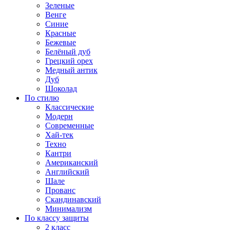
Зеленые
Венге
Синие
Красные
Бежевые
Белёный дуб
Грецкий орех
Медный антик
Дуб
Шоколад
По стилю
Классические
Модерн
Современные
Хай-тек
Техно
Кантри
Американский
Английский
Шале
Прованс
Скандинавский
Минимализм
По классу защиты
2 класс