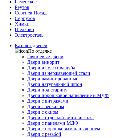
Раменское
Реутов
Сергиев Посад
Серпухов
Химки
Щёлково
Электросталь
Каталог дверей
По отделке
Глянцевые двери
Двери винорит
Двери из массива дуба
Двери из нержавеющей стали
Двери ламинированные
Двери натуральный шпон
Двери под старину
Двери порошковое напыление и МДФ
Двери с витражами
Двери с зеркалом
Двери с окном
Двери с отделкой винилискожа
Двери с панелями МДФ
Двери с порошковым напылением
Двери с резьбой