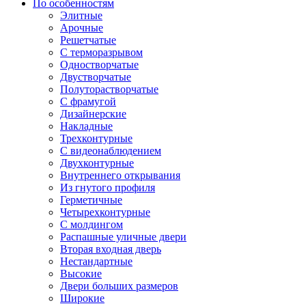
По особенностям
Элитные
Арочные
Решетчатые
С терморазрывом
Одностворчатые
Двустворчатые
Полуторастворчатые
С фрамугой
Дизайнерские
Накладные
Трехконтурные
С видеонаблюдением
Двухконтурные
Внутреннего открывания
Из гнутого профиля
Герметичные
Четырехконтурные
С молдингом
Распашные уличные двери
Вторая входная дверь
Нестандартные
Высокие
Двери больших размеров
Широкие