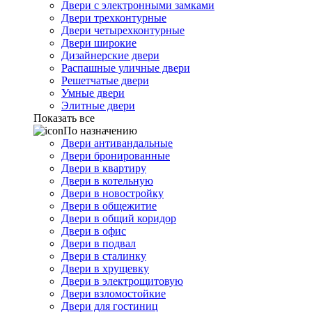
Двери с электронными замками
Двери трехконтурные
Двери четырехконтурные
Двери широкие
Дизайнерские двери
Распашные уличные двери
Решетчатые двери
Умные двери
Элитные двери
Показать все
По назначению
Двери антивандальные
Двери бронированные
Двери в квартиру
Двери в котельную
Двери в новостройку
Двери в общежитие
Двери в общий коридор
Двери в офис
Двери в подвал
Двери в сталинку
Двери в хрущевку
Двери в электрощитовую
Двери взломостойкие
Двери для гостиниц