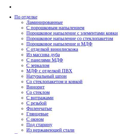
По отделке
Ламинированные
С порошковым напылением
Порошковое напыление с элементами ковки
Порошковое напыление со стеклопакетом
Порошковое напыление и МДФ
С отделкой винилискожа
Из массива дуба
С панелями МДФ
С зеркалом
МДФ с отделкой ПВХ
Натуральный шпон
Со стеклопакетом и ковкой
Винорит
Со стеклом
С витражами
С резьбой
Филенчатые
Глянцевые
С окном
Под старину
Из нержавеющей стали