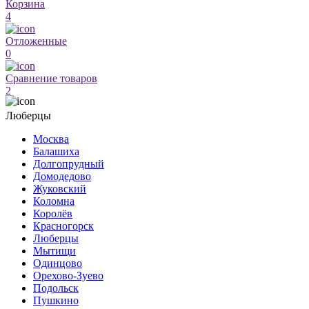
Корзина
4
Отложенные
0
Сравнение товаров
2
Люберцы
Москва
Балашиха
Долгопрудный
Домодедово
Жуковский
Коломна
Королёв
Красногорск
Люберцы
Мытищи
Одинцово
Орехово-Зуево
Подольск
Пушкино