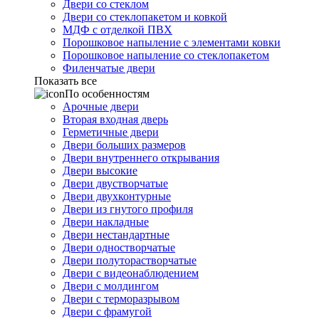
Двери со стеклом
Двери со стеклопакетом и ковкой
МДФ с отделкой ПВХ
Порошковое напыление с элементами ковки
Порошковое напыление со стеклопакетом
Филенчатые двери
Показать все
По особенностям
Арочные двери
Вторая входная дверь
Герметичные двери
Двери больших размеров
Двери внутреннего открывания
Двери высокие
Двери двустворчатые
Двери двухконтурные
Двери из гнутого профиля
Двери накладные
Двери нестандартные
Двери одностворчатые
Двери полуторастворчатые
Двери с видеонаблюдением
Двери с молдингом
Двери с терморазрывом
Двери с фрамугой