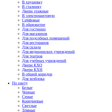
В хрущевку
В сталинку
Двери этажные
В электрощитовую
Сейфовые
В общежитие
Для гостиниц
Для магазинов
Для подсобных помещений
Для ресторанов
Для склада
Для медицинских учреждений
Для театров
Для учебных учреждений
Двери КХО
Двери КХН
В общий коридор
Для хозблока
По цвету
Белые
Черные
Серые
Коричневые
Светлые
Темные