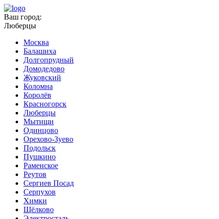
Ваш город:
Люберцы
Москва
Балашиха
Долгопрудный
Домодедово
Жуковский
Коломна
Королёв
Красногорск
Люберцы
Мытищи
Одинцово
Орехово-Зуево
Подольск
Пушкино
Раменское
Реутов
Сергиев Посад
Серпухов
Химки
Щёлково
Электросталь