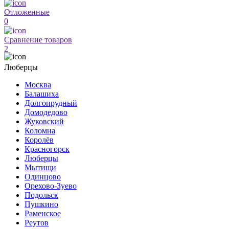
Отложенные
0
Сравнение товаров
2
Люберцы
Москва
Балашиха
Долгопрудный
Домодедово
Жуковский
Коломна
Королёв
Красногорск
Люберцы
Мытищи
Одинцово
Орехово-Зуево
Подольск
Пушкино
Раменское
Реутов