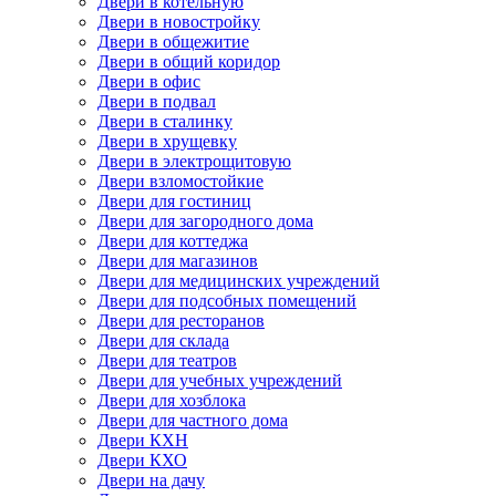
Двери в котельную
Двери в новостройку
Двери в общежитие
Двери в общий коридор
Двери в офис
Двери в подвал
Двери в сталинку
Двери в хрущевку
Двери в электрощитовую
Двери взломостойкие
Двери для гостиниц
Двери для загородного дома
Двери для коттеджа
Двери для магазинов
Двери для медицинских учреждений
Двери для подсобных помещений
Двери для ресторанов
Двери для склада
Двери для театров
Двери для учебных учреждений
Двери для хозблока
Двери для частного дома
Двери КХН
Двери КХО
Двери на дачу