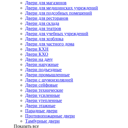
Двери для магазинов
Двери для медицинских учреждений
Двери для подсобных помещений
Двери для ресторанов
Двери для склада
Двери для театров
Двери для учебных учреждений
Двери для хозблока
Двери для частного дома
Двери КХН
Двери КХО
Двери на дачу
Двери наружные
Двери подъездные
Двери промышленные
Двери с шумоизоляцией
Двери сейфовые
Двери технические
Двери усиленные
Двери утепленные
Двери этажные
Парадные двери
Противопожарные двери
Тамбурные двери
Показать все