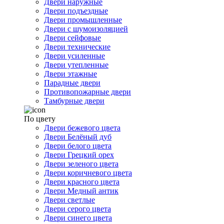
Двери наружные
Двери подъездные
Двери промышленные
Двери с шумоизоляцией
Двери сейфовые
Двери технические
Двери усиленные
Двери утепленные
Двери этажные
Парадные двери
Противопожарные двери
Тамбурные двери
По цвету
Двери бежевого цвета
Двери Белёный дуб
Двери белого цвета
Двери Грецкий орех
Двери зеленого цвета
Двери коричневого цвета
Двери красного цвета
Двери Медный антик
Двери светлые
Двери серого цвета
Двери синего цвета