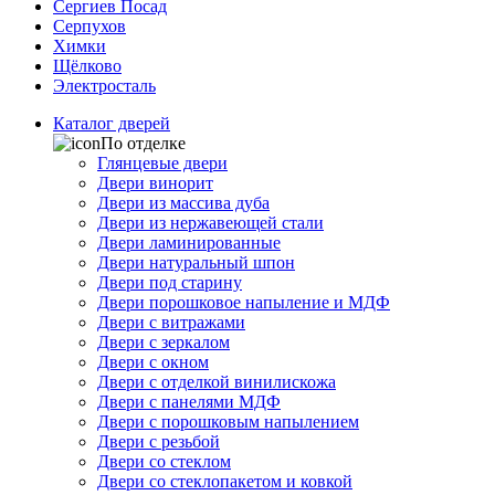
Сергиев Посад
Серпухов
Химки
Щёлково
Электросталь
Каталог дверей
По отделке
Глянцевые двери
Двери винорит
Двери из массива дуба
Двери из нержавеющей стали
Двери ламинированные
Двери натуральный шпон
Двери под старину
Двери порошковое напыление и МДФ
Двери с витражами
Двери с зеркалом
Двери с окном
Двери с отделкой винилискожа
Двери с панелями МДФ
Двери с порошковым напылением
Двери с резьбой
Двери со стеклом
Двери со стеклопакетом и ковкой