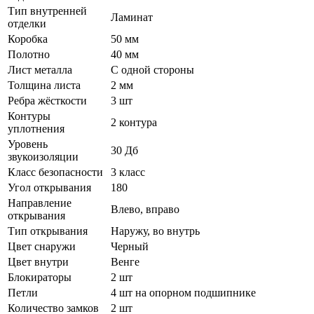
Тип внутренней
Ламинат
отделки
Коробка
50 мм
Полотно
40 мм
Лист металла
С одной стороны
Толщина листа
2 мм
Ребра жёсткости
3 шт
Контуры
2 контура
уплотнения
Уровень
30 Дб
звукоизоляции
Класс безопасности
3 класс
Угол открывания
180
Направление
Влево, вправо
открывания
Тип открывания
Наружу, во внутрь
Цвет снаружи
Черный
Цвет внутри
Венге
Блокираторы
2 шт
Петли
4 шт на опорном подшипнике
Количество замков
2 шт