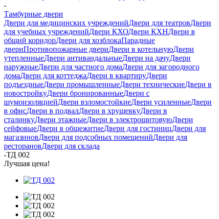
-
Тамбурные двери
Двери для медицинских учреждений
Двери для театров
Двери
для учебных учреждений
Двери КХО
Двери КХН
Двери в
общий коридор
Двери для хозблока
Парадные
двери
Противопожарные двери
Двери в котельную
Двери
утепленные
Двери антивандальные
Двери на дачу
Двери
наружные
Двери для частного дома
Двери для загородного
дома
Двери для коттеджа
Двери в квартиру
Двери
подъездные
Двери промышленные
Двери технические
Двери в
новостройку
Двери бронированные
Двери с
шумоизоляцией
Двери взломостойкие
Двери усиленные
Двери
в офис
Двери в подвал
Двери в хрущевку
Двери в
сталинку
Двери этажные
Двери в электрощитовую
Двери
сейфовые
Двери в общежитие
Двери для гостиниц
Двери для
магазинов
Двери для подсобных помещений
Двери для
ресторанов
Двери для склада
-
ТД 002
Лучшая цена!