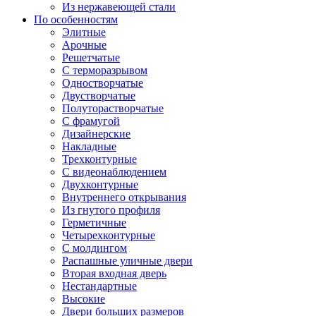
Из нержавеющей стали
По особенностям
Элитные
Арочные
Решетчатые
С терморазрывом
Одностворчатые
Двустворчатые
Полуторастворчатые
С фрамугой
Дизайнерские
Накладные
Трехконтурные
С видеонаблюдением
Двухконтурные
Внутреннего открывания
Из гнутого профиля
Герметичные
Четырехконтурные
С молдингом
Распашные уличные двери
Вторая входная дверь
Нестандартные
Высокие
Двери больших размеров