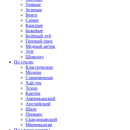
Темные
Зеленые
Венге
Синие
Красные
Бежевые
Белёный дуб
Грецкий орех
Медный антик
Дуб
Шоколад
По стилю
Классические
Модерн
Современные
Хай-тек
Техно
Кантри
Американский
Английский
Шале
Прованс
Скандинавский
Минимализм
По классу защиты