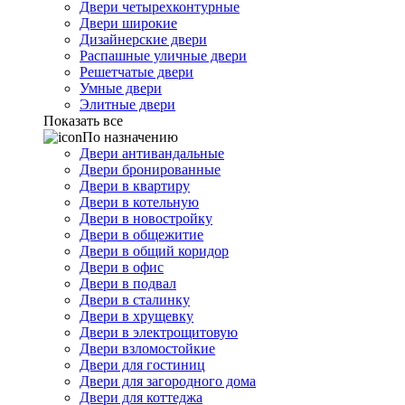
Двери четырехконтурные
Двери широкие
Дизайнерские двери
Распашные уличные двери
Решетчатые двери
Умные двери
Элитные двери
Показать все
По назначению
Двери антивандальные
Двери бронированные
Двери в квартиру
Двери в котельную
Двери в новостройку
Двери в общежитие
Двери в общий коридор
Двери в офис
Двери в подвал
Двери в сталинку
Двери в хрущевку
Двери в электрощитовую
Двери взломостойкие
Двери для гостиниц
Двери для загородного дома
Двери для коттеджа