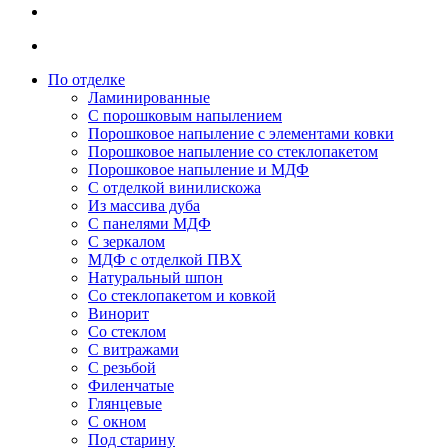
По отделке
Ламинированные
С порошковым напылением
Порошковое напыление с элементами ковки
Порошковое напыление со стеклопакетом
Порошковое напыление и МДФ
С отделкой винилискожа
Из массива дуба
С панелями МДФ
С зеркалом
МДФ с отделкой ПВХ
Натуральный шпон
Со стеклопакетом и ковкой
Винорит
Со стеклом
С витражами
С резьбой
Филенчатые
Глянцевые
С окном
Под старину