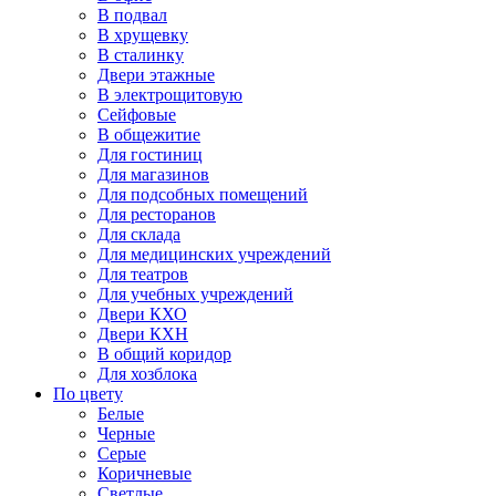
В подвал
В хрущевку
В сталинку
Двери этажные
В электрощитовую
Сейфовые
В общежитие
Для гостиниц
Для магазинов
Для подсобных помещений
Для ресторанов
Для склада
Для медицинских учреждений
Для театров
Для учебных учреждений
Двери КХО
Двери КХН
В общий коридор
Для хозблока
По цвету
Белые
Черные
Серые
Коричневые
Светлые