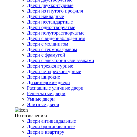
Двери двухконтурные
Двери из гнутого профиля
Двери накладные
Двери нестандартные
Двери одностворчатые
Двери полуторастворчатые
Двери с видеонаблюдением
Двери с молдингом
Двери с терморазрывом
Двери с фрамугой
Двери с электронными замками
Двери трехконтурные
Двери четырехконтурные
Двери широкие
Дизайнерские двери
Распашные уличные двери
Решетчатые двери
Умные двери
Элитные двери
По назначению
Двери антивандальные
Двери бронированные
Двери в квартиру