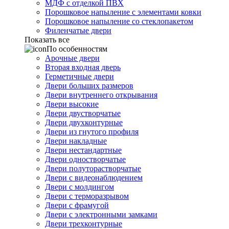
МДФ с отделкой ПВХ
Порошковое напыление с элементами ковки
Порошковое напыление со стеклопакетом
Филенчатые двери
Показать все
По особенностям
Арочные двери
Вторая входная дверь
Герметичные двери
Двери больших размеров
Двери внутреннего открывания
Двери высокие
Двери двустворчатые
Двери двухконтурные
Двери из гнутого профиля
Двери накладные
Двери нестандартные
Двери одностворчатые
Двери полуторастворчатые
Двери с видеонаблюдением
Двери с молдингом
Двери с терморазрывом
Двери с фрамугой
Двери с электронными замками
Двери трехконтурные