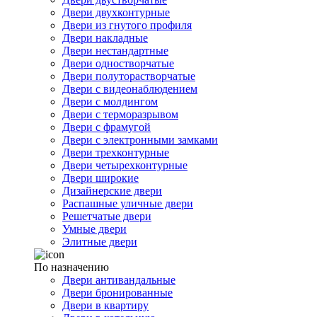
Двери двухконтурные
Двери из гнутого профиля
Двери накладные
Двери нестандартные
Двери одностворчатые
Двери полуторастворчатые
Двери с видеонаблюдением
Двери с молдингом
Двери с терморазрывом
Двери с фрамугой
Двери с электронными замками
Двери трехконтурные
Двери четырехконтурные
Двери широкие
Дизайнерские двери
Распашные уличные двери
Решетчатые двери
Умные двери
Элитные двери
По назначению
Двери антивандальные
Двери бронированные
Двери в квартиру