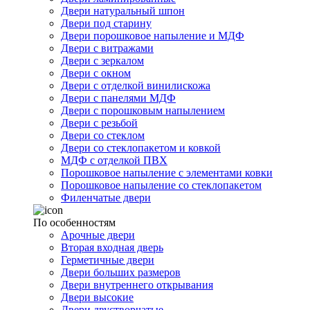
Двери натуральный шпон
Двери под старину
Двери порошковое напыление и МДФ
Двери с витражами
Двери с зеркалом
Двери с окном
Двери с отделкой винилискожа
Двери с панелями МДФ
Двери с порошковым напылением
Двери с резьбой
Двери со стеклом
Двери со стеклопакетом и ковкой
МДФ с отделкой ПВХ
Порошковое напыление с элементами ковки
Порошковое напыление со стеклопакетом
Филенчатые двери
По особенностям
Арочные двери
Вторая входная дверь
Герметичные двери
Двери больших размеров
Двери внутреннего открывания
Двери высокие
Двери двустворчатые