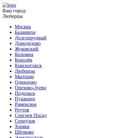
Ваш город:
Люберцы
Москва
Балашиха
Долгопрудный
Домодедово
Жуковский
Коломна
Королёв
Красногорск
Люберцы
Мытищи
Одинцово
Орехово-Зуево
Подольск
Пушкино
Раменское
Реутов
Сергиев Посад
Серпухов
Химки
Щёлково
Электросталь