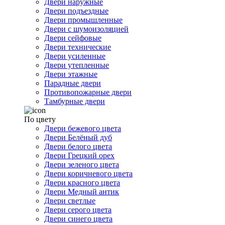
Двери наружные
Двери подъездные
Двери промышленные
Двери с шумоизоляцией
Двери сейфовые
Двери технические
Двери усиленные
Двери утепленные
Двери этажные
Парадные двери
Противопожарные двери
Тамбурные двери
По цвету
Двери бежевого цвета
Двери Белёный дуб
Двери белого цвета
Двери Грецкий орех
Двери зеленого цвета
Двери коричневого цвета
Двери красного цвета
Двери Медный антик
Двери светлые
Двери серого цвета
Двери синего цвета