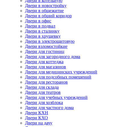
Двери в котельную
Двери в новостройку
Двери в общежитие
Двери в общий коридор
Двери в офис
Двери в подвал
Двери в сталинку
Двери в хрущевку
Двери в электрощитовую
Двери взломостойкие
Двери для гостиниц
Двери для загородного дома
Двери для коттеджа
Двери для магазинов
Двери для медицинских учреждений
Двери для подсобных помещений
Двери для ресторанов
Двери для склада
Двери для театров
Двери для учебных учреждений
Двери для хозблока
Двери для частного дома
Двери КХН
Двери КХО
Двери на дачу