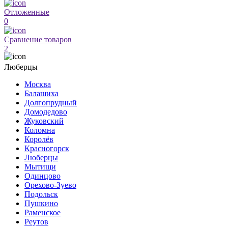
Отложенные
0
Сравнение товаров
2
Люберцы
Москва
Балашиха
Долгопрудный
Домодедово
Жуковский
Коломна
Королёв
Красногорск
Люберцы
Мытищи
Одинцово
Орехово-Зуево
Подольск
Пушкино
Раменское
Реутов